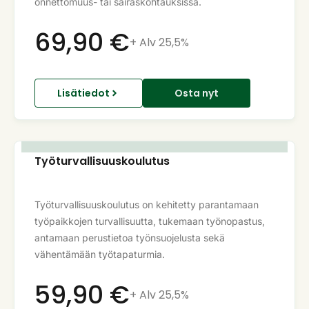
onnettomuus- tai sairaskohtauksissa.
69,90
€
+ Alv 25,5%
Lisätiedot
Osta nyt
Työturvallisuuskoulutus
Työturvallisuuskoulutus on kehitetty parantamaan
työpaikkojen turvallisuutta, tukemaan työnopastus,
antamaan perustietoa työnsuojelusta sekä
vähentämään työtapaturmia.
59,90
€
+ Alv 25,5%