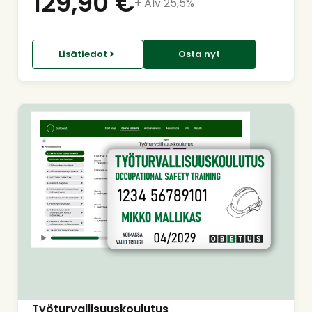
129,90
€
+ Alv 25,5%
Lisätiedot
Osta nyt
Työturvallisuuskoulutus