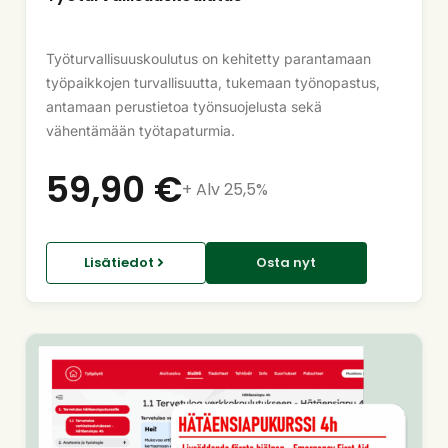
Työturvallisuuskoulutus on kehitetty parantamaan
työpaikkojen turvallisuutta, tukemaan työnopastus,
antamaan perustietoa työnsuojelusta sekä
vähentämään työtapaturmia.
59,90
€
+ Alv 25,5%
Lisätiedot
Osta nyt