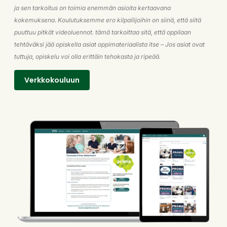
ja sen tarkoitus on toimia enemmän asioita kertaavana
kokemuksena. Koulutuksemme ero kilpailijoihin on siinä, että siitä
puuttuu pitkät videoluennot. tämä tarkoittaa sitä, että oppilaan
tehtäväksi jää opiskella asiat oppimateriaalista itse – Jos asiat ovat
tuttuja, opiskelu voi olla erittäin tehokasta ja ripeää.
Verkkokouluun