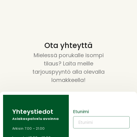
Ota yhteyttä
Mielessä porukalle isompi
tilaus? Laita meille
tarjouspyyntö alla olevalla
lomakkeella!
Yhteystiedot
Etunimi
Asiakaspalvelu avoinna
Arkisin 7.00 – 21.00