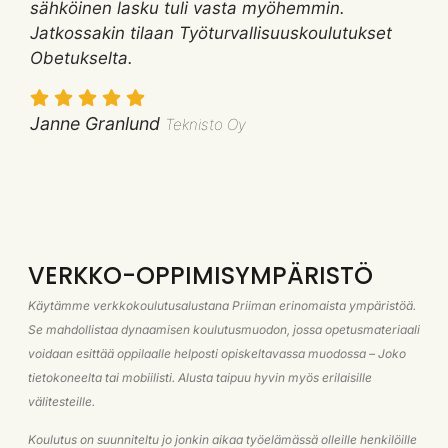
sähköinen lasku tuli vasta myöhemmin.
Jatkossakin tilaan Työturvallisuuskoulutukset
Obetukselta.
Janne Granlund
Teknisto Oy
VERKKO-OPPIMISYMPÄRISTÖ
Käytämme verkkokoulutusalustana Priiman erinomaista ympäristöä.
Se mahdollistaa dynaamisen koulutusmuodon, jossa opetusmateriaali
voidaan esittää oppilaalle helposti opiskeltavassa muodossa – Joko
tietokoneelta tai mobiilisti. Alusta taipuu hyvin myös erilaisille
välitesteille.
Koulutus on suunniteltu jo jonkin aikaa työelämässä olleille henkilöille