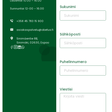
Lauantai 10.00 – 16.00
Sukunimi
Sunnuntai 12-00 – 16.00
+358 45 783 15 900
asiakaspalvelu@obetus.fi
Sähköposti
Sinimäentie 8B,
Sinimäki, 02630, Espoo
Puhelinnumero
Viestisi