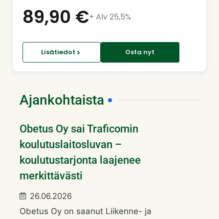
89,90
€
+ Alv 25,5%
Lisätiedot
Osta nyt
Ajankohtaista
Obetus Oy sai Traficomin
koulutuslaitosluvan –
koulutustarjonta laajenee
merkittävästi
26.06.2026
Obetus Oy on saanut Liikenne- ja