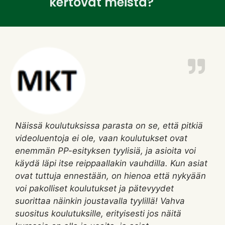
kertovat meistä?
Näissä koulutuksissa parasta on se, että pitkiä
videoluentoja ei ole, vaan koulutukset ovat
enemmän PP-esityksen tyylisiä, ja asioita voi
käydä läpi itse reippaallakin vauhdilla. Kun asiat
ovat tuttuja ennestään, on hienoa että nykyään
voi pakolliset koulutukset ja pätevyydet
suorittaa näinkin joustavalla tyylillä! Vahva
suositus koulutuksille, erityisesti jos näitä