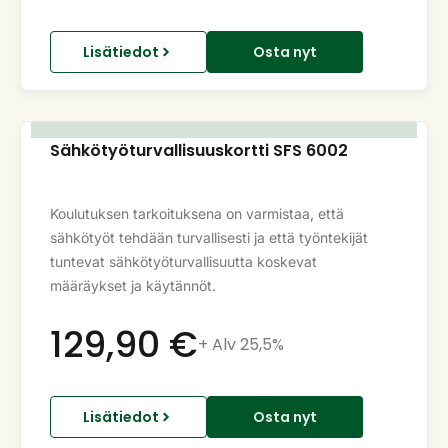
Lisätiedot
Osta nyt
Sähkötyöturvallisuuskortti SFS 6002
Koulutuksen tarkoituksena on varmistaa, että
sähkötyöt tehdään turvallisesti ja että työntekijät
tuntevat sähkötyöturvallisuutta koskevat
määräykset ja käytännöt.
129,90
€
+ Alv 25,5%
Lisätiedot
Osta nyt