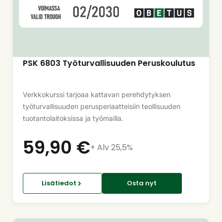
PSK 6803 Työturvallisuuden Peruskoulutus
Verkkokurssi tarjoaa kattavan perehdytyksen
työturvallisuuden perusperiaatteisiin teollisuuden
tuotantolaitoksissa ja työmailla.
59,90
€
+ Alv 25,5%
Lisätiedot
Osta nyt