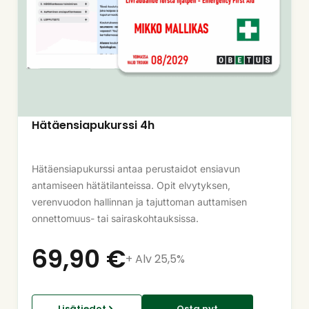
Hätäensiapukurssi 4h
Hätäensiapukurssi antaa perustaidot ensiavun
antamiseen hätätilanteissa. Opit elvytyksen,
verenvuodon hallinnan ja tajuttoman auttamisen
onnettomuus- tai sairaskohtauksissa.
69,90
€
+ Alv 25,5%
Lisätiedot
Osta nyt