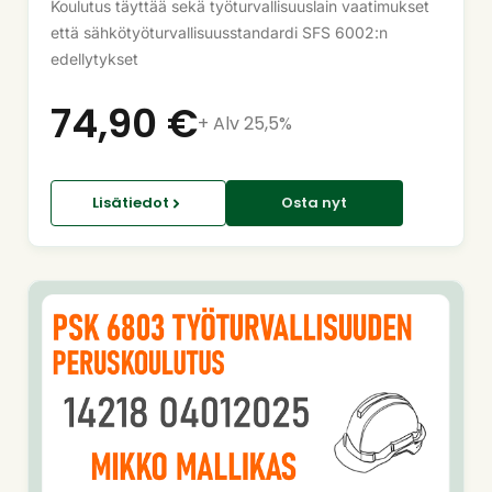
Koulutus täyttää sekä työturvallisuuslain vaatimukset
että sähkötyöturvallisuusstandardi SFS 6002:n
edellytykset
74,90
€
+ Alv 25,5%
Lisätiedot
Osta nyt