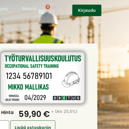
0
jelu
Meistä
Kirjaudu
59,90
€
+ (Alv 25,5%)
Hinta
Lisää ostoskoriin