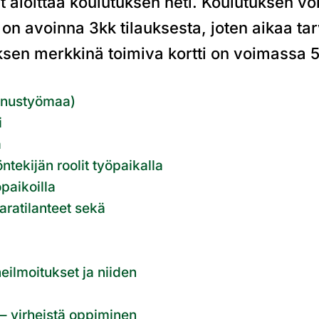
aloittaa koulutuksen heti. Koulutuksen voi 
 on avoinna 3kk tilauksesta, joten aikaa tar
ksen merkkinä toimiva kortti on voimassa 5
nnustyömaa)
i
a
tekijän roolit työpaikalla
paikoilla
aratilanteet sekä
eilmoitukset ja niiden
– virheistä oppiminen