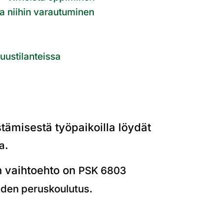
a niihin varautuminen
uustilanteissa
stämisestä työpaikoilla löydät
.
a
n vaihtoehto on
PSK 6803
.
uden peruskoulutus