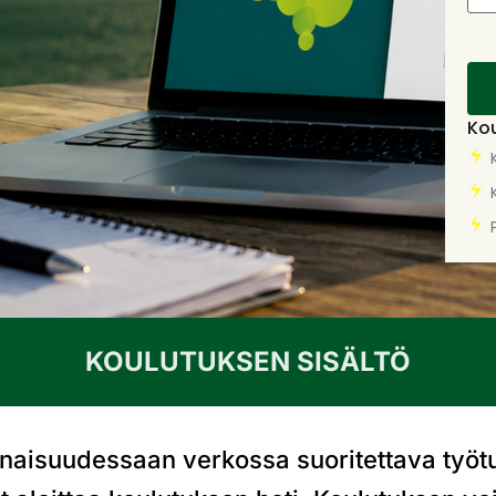
Kou
KOULUTUKSEN SISÄLTÖ
onaisuudessaan verkossa suoritettava työt