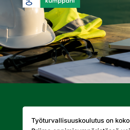
Työturvallisuuskoulutus on kok