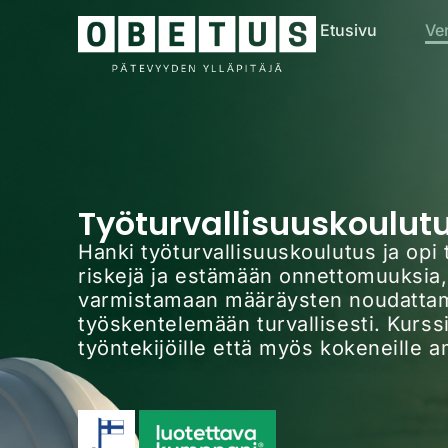
Etusivu
Ve
Työturvallisuuskoulut
Hanki työturvallisuuskoulutus ja opi
riskejä ja estämään onnettomuuksia,
varmistamaan määräysten noudattam
työskentelemään turvallisesti. Kurssi
työntekijöille että myös kokeneille am