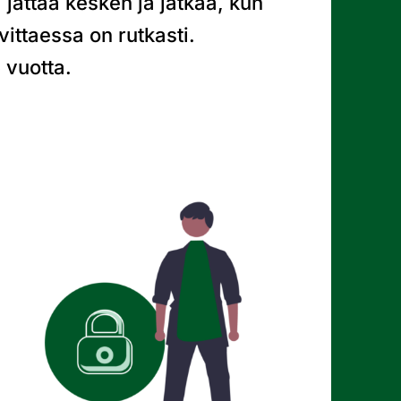
jättää kesken ja jatkaa, kun
vittaessa on rutkasti.
 vuotta.