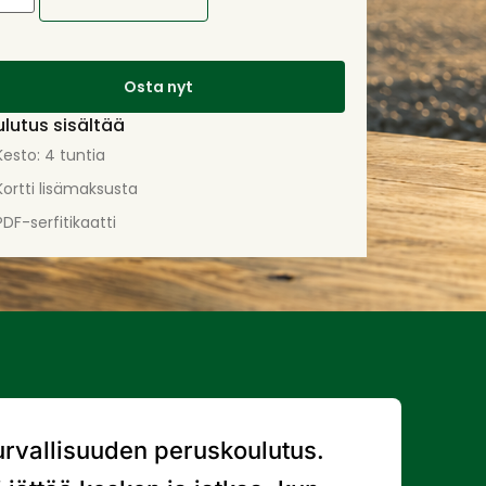
Osta nyt
lutus sisältää
Kesto: 4 tuntia
Kortti lisämaksusta
PDF-serfitikaatti
urvallisuuden peruskoulutus.