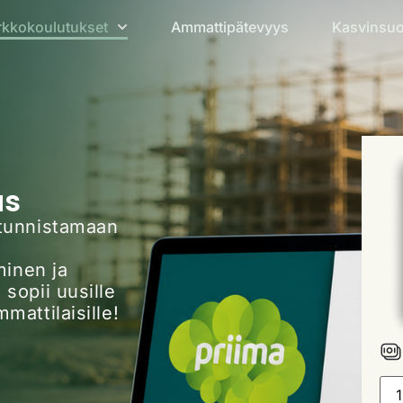
rkkokoulutukset
Ammattipätevyys
Kasvinsuo
us
 tunnistamaan
inen ja
 sopii uusille
mattilaisille!