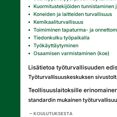
Kuormitustekijöiden tunnistaminen j
Koneiden ja laitteiden turvallisuus
Kemikaaliturvallisuus
Toimiminen tapaturma- ja onnettom
Tiedonkulku työpaikalla
Työkäyttäytyminen
Osaamisen varmistaminen (koe)
Lisätietoa työturvallisuuden edi
Työturvallisuuskeskuksen sivustolt
Teollisuuslaitoksille erinomaine
standardin mukainen työturvallisu
– KOULUTUKSESTA