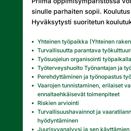
Priima oppimisympäristössä voit 
sinulle parhaiten sopii. Koulutus
Hyväksytysti suoritetun koulutu
Yhteinen työpaikka (Yhteinen rake
Turvallisuutta parantava työkulttuur
Työsuojelun organisointi työpaikall
Työterveyshuolto Työnantajan ja työn
Perehdyttäminen ja työnopastus työ
Vaarojen tunnistaminen, erilaiset va
ennaltaehkäisevät toimenpiteet
Riskien arviointi
Turvallisuushavainnot ja vaaratilann
hyödyntäminen
Juurisyyanalyysi ja sen käyttämien 