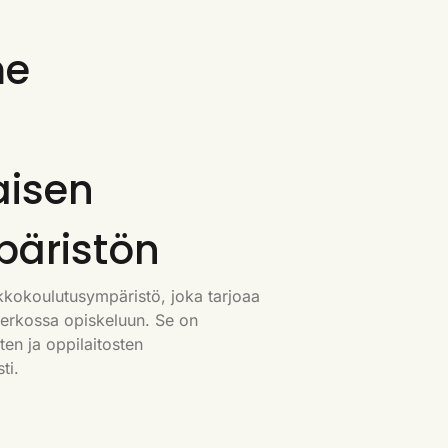
me
aisen
päristön
kkokoulutusympäristö, joka tarjoaa
verkossa opiskeluun. Se on
ten ja oppilaitosten
ti.