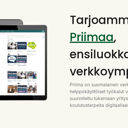
Tarjoam
Priimaa
,
ensiluokk
verkkoym
Priima on suomalainen ver
helppokäyttöiset työkalut 
suunniteltu tukemaan yritys
koulutustarpeita digitaalises