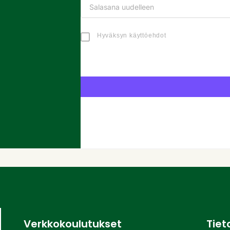
Hyväksyn käyttöehdot
Verkkokoulutukset
Tiet