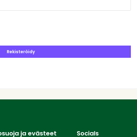
Rekisteröidy
osuoja ja evästeet
Socials