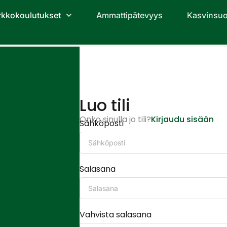
rkkokoulutukset
Ammattipätevyys
Kasvinsuo
Luo tili
Onko sinulla jo tili?
Kirjaudu sisään
Sähköposti
Salasana
Vahvista salasana